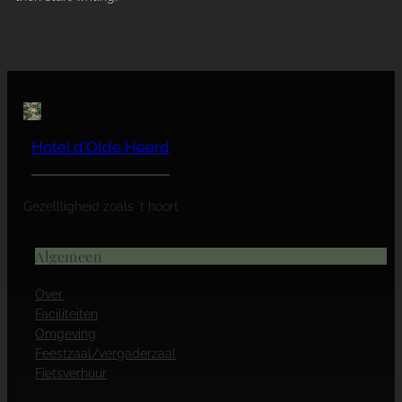
Hotel d'Olde Heerd
Gezellligheid zoals ´t hoort
Algemeen
Over
Faciliteiten
Omgeving
Feestzaal/vergaderzaal
Fietsverhuur