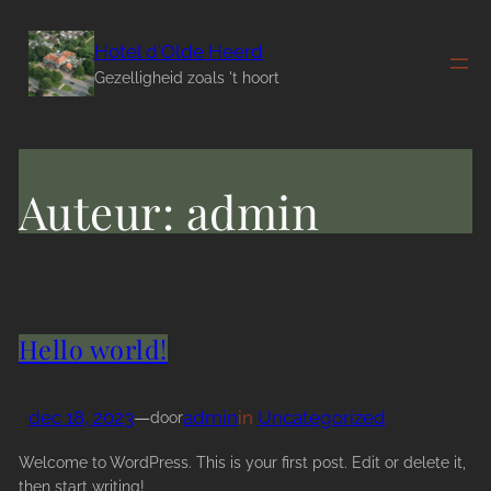
Ga
naar
Hotel d'Olde Heerd
de
Gezelligheid zoals 't hoort
inhoud
Auteur:
admin
Hello world!
dec 18, 2023
—
admin
in
Uncategorized
door
Welcome to WordPress. This is your first post. Edit or delete it,
then start writing!