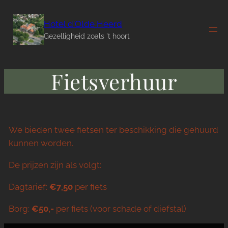
Ga
naar
Hotel d'Olde Heerd
de
Gezelligheid zoals 't hoort
inhoud
Fietsverhuur
We bieden twee fietsen ter beschikking die gehuurd
kunnen worden.
De prijzen zijn als volgt:
Dagtarief:
€7,50
per fiets
Borg:
€50,-
per fiets (voor schade of diefstal)