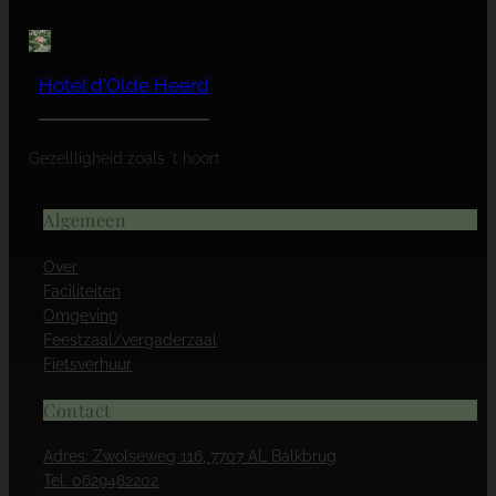
Hotel d'Olde Heerd
Gezellligheid zoals ´t hoort
Algemeen
Over
Faciliteiten
Omgeving
Feestzaal/vergaderzaal
Fietsverhuur
Contact
Adres: Zwolseweg 116, 7707 AL Balkbrug
Tel: 0629482202